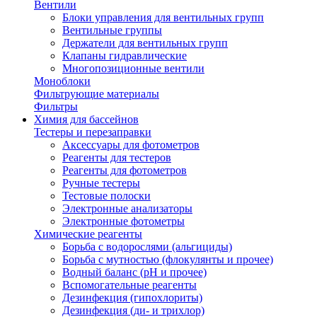
Вентили
Блоки управления для вентильных групп
Вентильные группы
Держатели для вентильных групп
Клапаны гидравлические
Многопозиционные вентили
Моноблоки
Фильтрующие материалы
Фильтры
Химия для бассейнов
Тестеры и перезаправки
Аксессуары для фотометров
Реагенты для тестеров
Реагенты для фотометров
Ручные тестеры
Тестовые полоски
Электронные анализаторы
Электронные фотометры
Химические реагенты
Борьба с водорослями (альгициды)
Борьба с мутностью (флокулянты и прочее)
Водный баланс (pH и прочее)
Вспомогательные реагенты
Дезинфекция (гипохлориты)
Дезинфекция (ди- и трихлор)