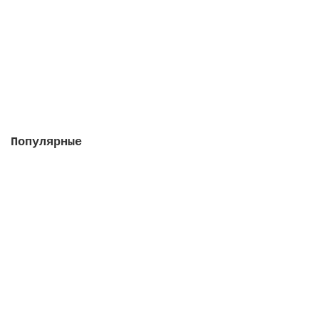
Закончился
2422 руб.
Закончился
Популярные