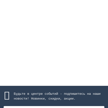
Каскад "Arched", высота 1000 м, ширина 600 мм,
AISI-316, матовое покрытие
Закончился
959187 руб.
Закончился
Будьте в центре событий - подпишитесь на наши
новости! Новинки, скидки, акции.