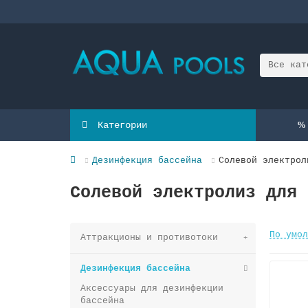
Все кат
Категории
Дезинфекция бассейна
Солевой электрол
Солевой электролиз для 
По умол
Аттракционы и противотоки
Дезинфекция бассейна
Аксессуары для дезинфекции
бассейна