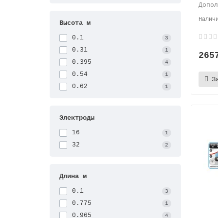
Допо
Высота м
0.1
3
0.31
1
265
0.395
4
0.54
1
З
0.62
1
Электроды
16
1
32
2
Длина м
0.1
3
0.775
1
0.965
4