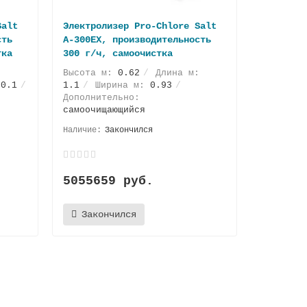
Salt
Электролизер Pro-Chlore Salt
сть
А-300EX, производительность
тка
300 г/ч, самоочистка
Высота м:
0.62
Длина м:
:
0.1
1.1
Ширина м:
0.93
Дополнительно:
самоочищающийся
Закончился
5055659 руб.
Закончился