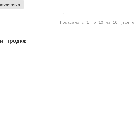
акончился
Показано с 1 по 10 из 10 (всег
ы продаж
а переливная, высота 35 мм, ширина 295 мм, цвет белый
а м:
0.05
Высота, мм:
35
Ширина, мм:
295
Длина м:
0