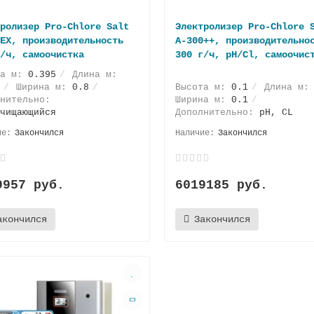
ролизер Pro-Chlore Salt
Электролизер Pro-Chlore 
EX, производительность
А-300++, производительно
/ч, самоочистка
300 г/ч, pH/Cl, самоочис
та м:
0.395
Длина м:
Ширина м:
0.8
Высота м:
0.1
Длина м
нительно:
Ширина м:
0.1
чищающийся
Дополнительно:
pH, CL
Закончился
Закончился
9957 руб.
6019185 руб.
акончился
Закончился