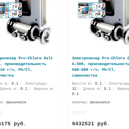
ролизер Pro-Chlore Salt
Электролизер Pro-Chlore 
, производительность
A-500, производительност
10 г/ч, Ph/Cl,
500-600 г/ч, Ph/Cl,
чистка
самоочистка
та м:
0.1
Электроды:
Высота м:
0.1
Электрод
Длина м:
0.1
Ширина м:
32
Длина м:
0.1
Ширин
0.1
Закончился
Закончился
6175 руб.
9432521 руб.