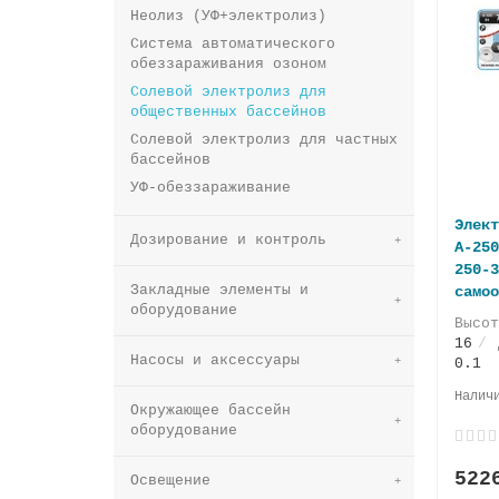
Неолиз (УФ+электролиз)
Система автоматического
обеззараживания озоном
Солевой электролиз для
общественных бассейнов
Солевой электролиз для частных
бассейнов
УФ-обеззараживание
Элект
Дозирование и контроль
A-250
250-3
Закладные элементы и
самоо
оборудование
Высо
16
Насосы и аксессуары
0.1
Окружающее бассейн
оборудование
522
Освещение