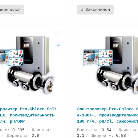
акончился
Закончился
ролизер Pro-Chlore Salt
Электролизер Pro-Chlore 
EX, производительность
А-180++, производительно
/ч, pH/ORP
180 г/ч, pH/Cl, самоочис
та м:
0.395
Длина м:
Высота м:
0.54
Длина м
Ширина м:
0.8
1.1
Ширина м:
0.88