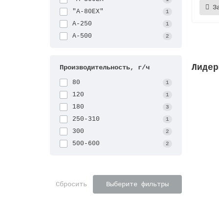
З
"А-80EX"
1
A-250
1
A-500
2
Лидер
Производительность, г/ч
80
1
120
1
180
3
250-310
1
300
2
500-600
2
Сбросить
Выберите фильтры
Решетк
Высот