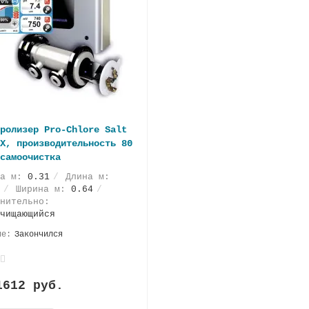
ролизер Pro-Chlore Salt
X, производительность 80
самоочистка
та м:
0.31
Длина м:
Ширина м:
0.64
нительно:
чищающийся
Закончился
1612 руб.