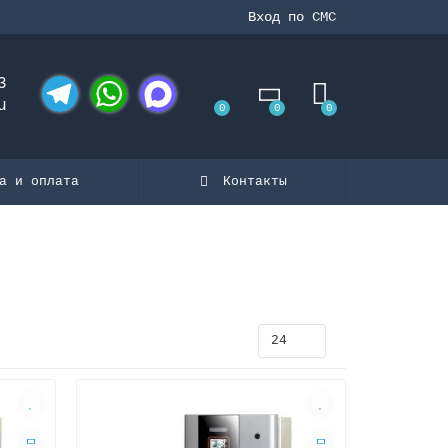
Вход по СМС
3
u
0
0
0
Telegram
WhatsApp
MAX
а и оплата
Контакты