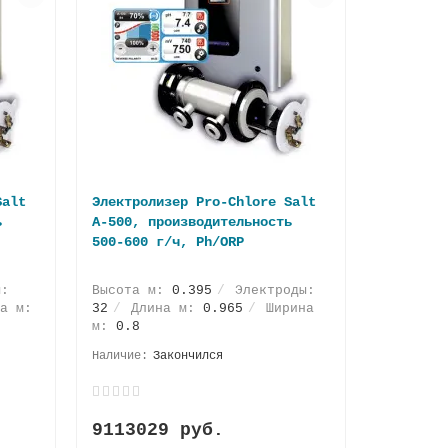
Salt
Электролизер Pro-Chlore Salt
ь
A-500, производительность
500-600 г/ч, Ph/ORP
ы:
Высота м:
0.395
Электроды:
а м:
32
Длина м:
0.965
Ширина
м:
0.8
Закончился
9113029 руб.