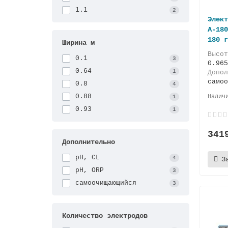
1.1
2
Элект
А-180
180 г
Ширина м
Высо
0.1
3
0.965
0.64
1
Допол
самоо
0.8
4
0.88
1
0.93
1
341
Дополнительно
pH, CL
4
З
pH, ORP
3
самоочищающийся
3
Количество электродов