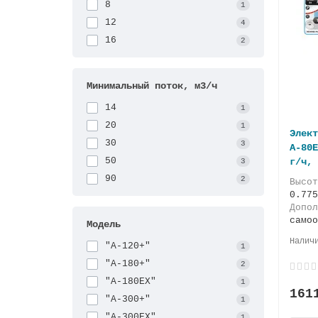
8
1
12
4
16
2
Минимальный поток, м3/ч
14
1
20
1
Элект
30
3
А-80E
50
г/ч, 
3
90
2
Высо
0.775
Допол
самоо
Модель
"А-120+"
1
"А-180+"
2
"А-180EX"
1
161
"А-300+"
1
"А-300EX"
1