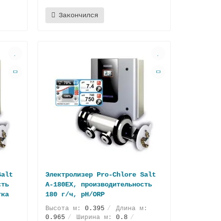
Закончился
Salt
Электролизер Pro-Chlore Salt
сть
А-180EX, производительность
тка
180 г/ч, pH/ORP
:
Высота м:
0.395
Длина м:
0.965
Ширина м:
0.8