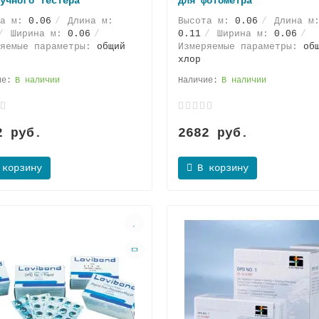
учного тестера
для фотометра
та м:
0.06
Длина м:
Высота м:
0.06
Длина м
Ширина м:
0.06
0.11
Ширина м:
0.06
ряемые параметры:
общий
Измеряемые параметры:
об
хлор
В наличии
В наличии
2 руб.
2682 руб.
 корзину
В корзину