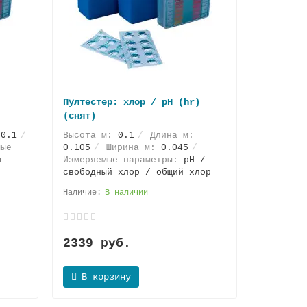
Пултестер: хлор / pH (hr)
(снят)
:
0.1
Высота м:
0.1
Длина м:
ые
0.105
Ширина м:
0.045
й
Измеряемые параметры:
pH /
свободный хлор / общий хлор
В наличии
2339 руб.
В корзину