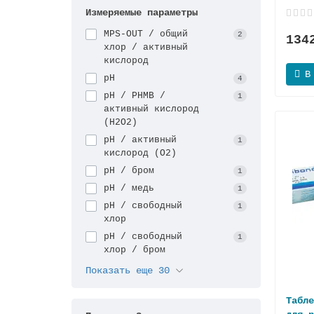
Измеряемые параметры
MPS-OUT / общий
2
134
хлор / активный
кислород
В
pH
4
pH / PHMB /
1
активный кислород
(H2O2)
pH / активный
1
кислород (О2)
pH / бром
1
pH / медь
1
pH / свободный
1
хлор
pH / свободный
1
хлор / бром
Показать еще 30
Табле