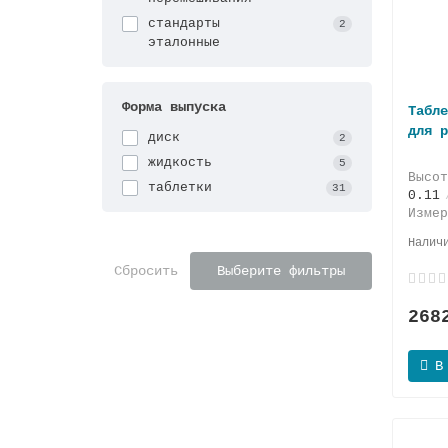
стандарты
2
эталонные
Форма выпуска
Табле
для р
диск
2
жидкость
5
Высо
таблетки
31
0.11
Изме
Сбросить
Выберите фильтры
268
В