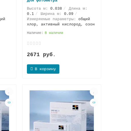
для фотометра
:
Высота м:
0.038
Длина м:
0.1
Ширина м:
0.09
щий
Измеряемые параметры:
общий
хлор, активный кислород, озон
В наличии
2671 руб.
В корзину