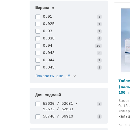
Ширина м
0.01
3
0.025
1
0.03
1
0.038
4
0.04
10
0.043
3
0.044
1
0.045
1
Показать еще 15
Табле
(каль
100 т
Для моделей
Высо
52630 / 52631 /
3
0.13
52632 / 52633
Измер
58740 / 66910
кальц
1