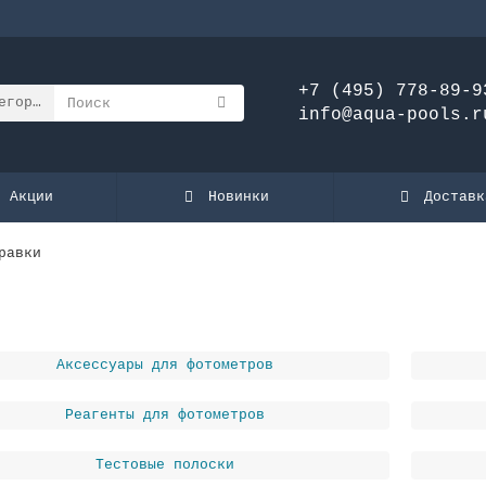
+7 (495) 778-89-9
егории
info@aqua-pools.r
Акции
Новинки
Доставк
равки
Аксессуары для фотометров
Реагенты для фотометров
Тестовые полоски