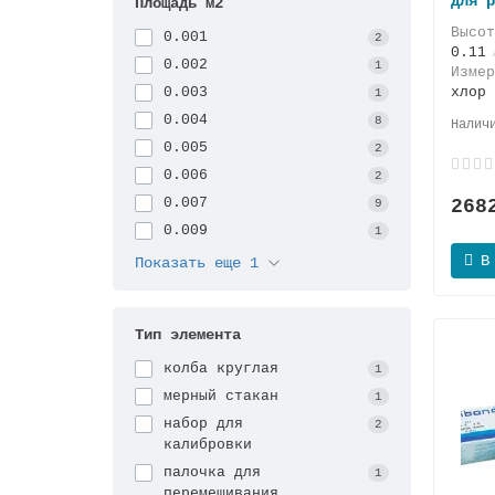
для р
Площадь м2
Высо
0.001
2
0.11
0.002
1
Изме
0.003
хлор
1
0.004
8
0.005
2
0.006
2
0.007
268
9
0.009
1
В
Показать еще 1
Тип элемента
колба круглая
1
мерный стакан
1
набор для
2
калибровки
палочка для
1
перемешивания