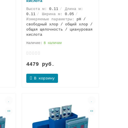
кислота
Высота м:
0.11
Длина м:
0.11
Ширина м:
0.05
:
Измеряемые параметры:
pH /
свободный хлор / общий хлор /
общая щелочность / циануровая
кислота
В наличии
4479 руб.
В корзину