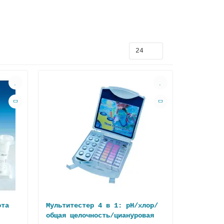
ота
Мультитестер 4 в 1: pH/хлор/
общая щелочность/циануровая