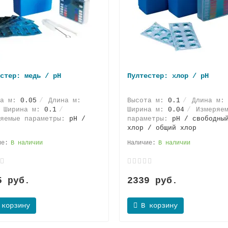
стер: медь / pH
Пултестер: хлор / pH
та м:
0.05
Длина м:
Высота м:
0.1
Длина м
Ширина м:
0.1
Ширина м:
0.04
Измеряем
ряемые параметры:
pH /
параметры:
pH / свободны
хлор / общий хлор
В наличии
В наличии
5 руб.
2339 руб.
 корзину
В корзину