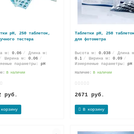
тки pH, 250 таблеток,
Таблетки pH, 250 таблето
учного тестера
для фотометра
та м:
0.06
Длина м:
Высота м:
0.038
Длина м
Ширина м:
0.06
0.1
Ширина м:
0.09
ряемые параметры:
pH
Измеряемые параметры:
pH
В наличии
В наличии
2 руб.
2671 руб.
 корзину
В корзину