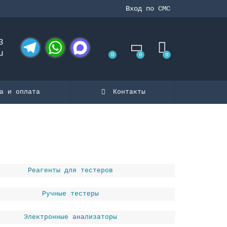
Вход по СМС
3
u
0
0
0
Telegram
WhatsApp
MAX
а и оплата
Контакты
Реагенты для тестеров
Ручные тестеры
Электронные анализаторы