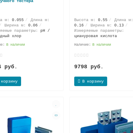
учного тестера
та м:
0.055
Длина м:
Высота м:
0.55
Длина м
Ширина м:
0.06
0.16
Ширина м:
0.13
ряемые параметры:
pH /
Измеряемые параметры:
дный хлор
циануровая кислота
В наличии
В наличии
4 руб.
9798 руб.
 корзину
В корзину