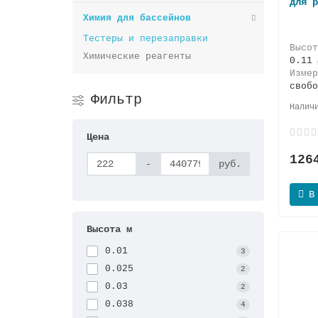
для р
Химия для бассейнов
Тестеры и перезаправки
Высо
Химические реагенты
0.11
Изме
свобо
Фильтр
Цена
126
-
руб.
В
Высота м
0.01
3
0.025
2
0.03
2
0.038
4