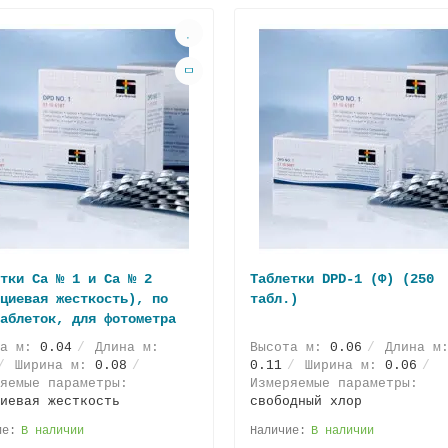
тки Ca № 1 и Ca № 2
Таблетки DPD-1 (Ф) (250
циевая жесткость), по
табл.)
аблеток, для фотометра
та м:
0.04
Длина м:
Высота м:
0.06
Длина м
Ширина м:
0.08
0.11
Ширина м:
0.06
яемые параметры:
Измеряемые параметры:
иевая жесткость
свободный хлор
В наличии
В наличии