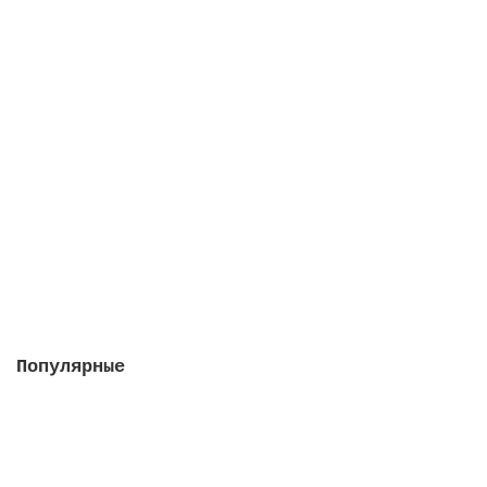
Кларитаб, 2 упаковки в 1 штуке
Закончился
2422 руб.
Закончился
Популярные