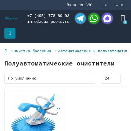
Вход по СМС
0
0
+7 (495) 778-89-93
info@aqua-pools.ru
0
Telegram
WhatsApp
MAX
Очистка бассейна
Автоматические и полуавтоматиче
Полуавтоматические очистители