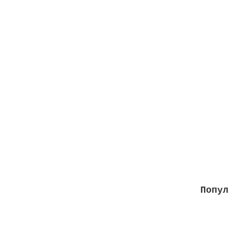
Кларит
Объем
2422
За
Попул