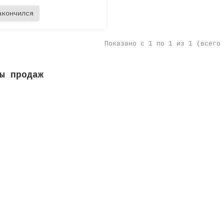
акончился
Показано с 1 по 1 из 1 (всего
ы продаж
а переливная, высота 35 мм, ширина 295 мм, цвет белый
а м:
0.05
Высота, мм:
35
Ширина, мм:
295
Длина м:
0