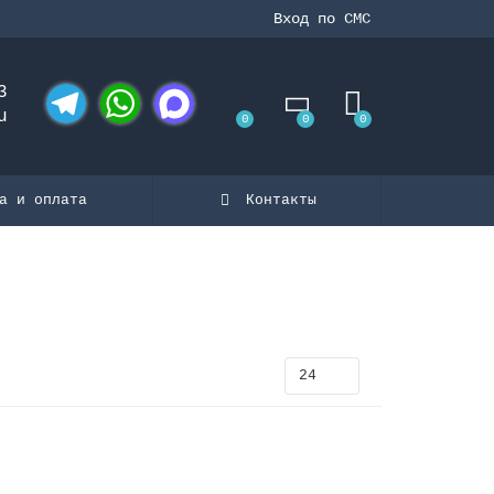
Вход по СМС
3
u
0
0
0
Telegram
WhatsApp
MAX
а и оплата
Контакты