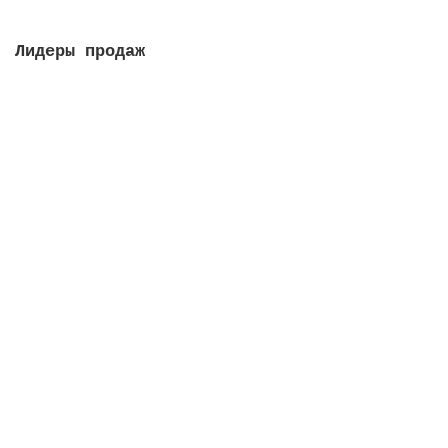
Лидеры продаж
Решетка переливная, высота 35 мм, ширина 295 мм,
цвет белый
Закончился
219 руб.