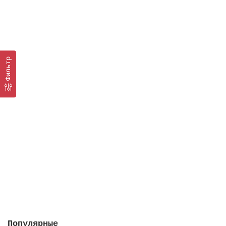
Фильтр
Кларитаб, 2 упаковки в 1 штуке
Закончился
2412 руб.
Закончился
Популярные