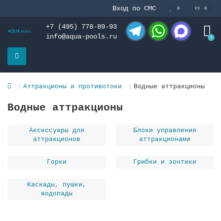
Вход по СМС
0
0
+7 (495) 778-89-93
info@aqua-pools.ru
0
Telegram
WhatsApp
MAX
Аттракционы и противотоки
Водные аттракционы
Водные аттракционы
Аксессуары для
Блоки управления
аттракционов
аттракционами
Горки
Грибки и зонтики
Каскады, пушки,
водопады