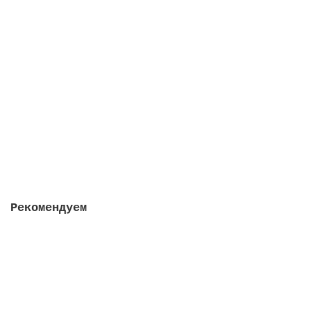
Кларитаб, 2 упаковки в 1 штуке
Закончился
2422 руб.
Закончился
Рекомендуем