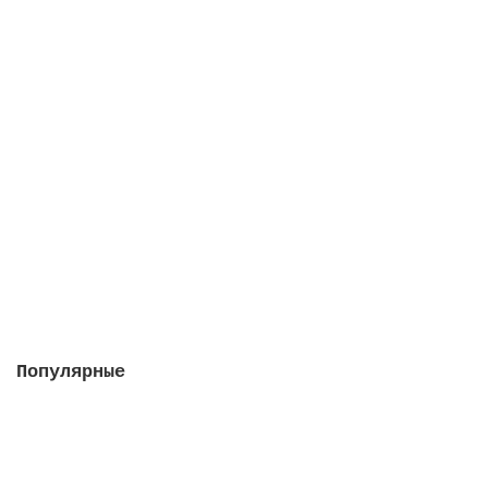
Блок управления аттракционами на 4 кнопки
"Attraction", без пьезо кнопки
В наличии
41057 руб.
В корзину
Популярные