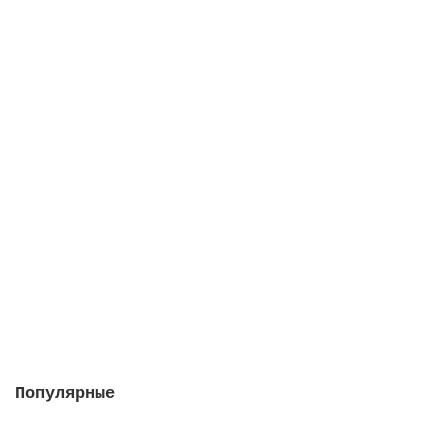
Кларитаб, 2 упаковки в 1 штуке
Закончился
2412 руб.
Закончился
Популярные