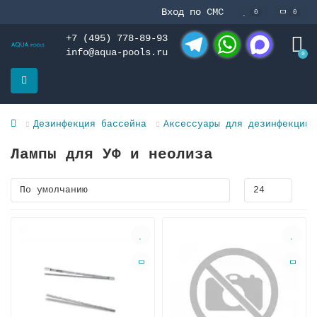
Вход по СМС
0
0
+7 (495) 778-89-93
info@aqua-pools.ru
0
Telegram
WhatsApp
MAX
Дезинфекция бассейна
Аксессуары для дезинфекции 
Лампы для УФ и неолиза