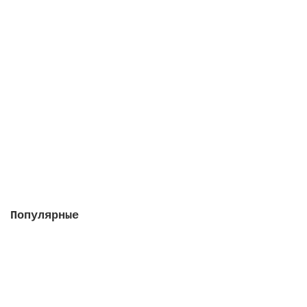
Кларитаб, 2 упаковки в 1 штуке
Закончился
2422 руб.
Закончился
Популярные