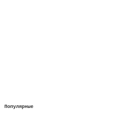
Кларитаб, 2 упаковки в 1 штуке
Закончился
2412 руб.
Закончился
Популярные