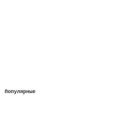
Кларитаб, 2 упаковки в 1 штуке
Закончился
2435 руб.
Закончился
Популярные