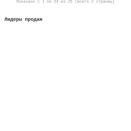
Показано с 1 по 24 из 25 (всего 2 страниц)
Лидеры продаж
Решетка переливная, высота 35 мм, ширина 295 мм,
цвет белый
Закончился
220 руб.