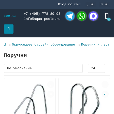
Вход по СМС
0
0
+7 (495) 778-89-93
info@aqua-pools.ru
0
Telegram
WhatsApp
MAX
Окружающее бассейн оборудование
Поручни и лестни
Поручни