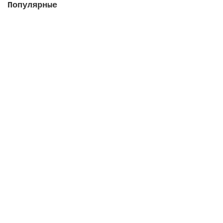
Популярные
Насос Colorado 115 м3/ч, 5.5 кВт, III, с
префильтром (плaстиковая крыльчатка)
Закончился
399680 руб.