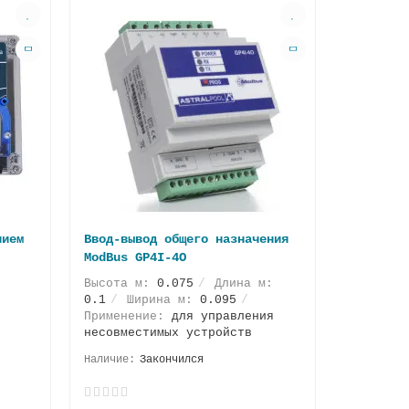
нием
Ввод-вывод общего назначения
ModBus GP4I-4O
Высота м:
0.075
Длина м:
0.1
Ширина м:
0.095
Применение:
для управления
несовместимых устройств
Закончился