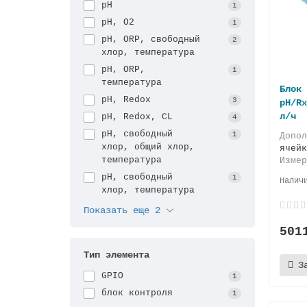
pH
1
pH, O2
1
pH, ORP, свободный
2
хлор, температура
pH, ORP,
1
температура
Блок 
pH, Redox
3
pH/R
л/ч
pH, Redox, CL
4
pH, свободный
1
Допо
хлор, общий хлор,
ячейк
температура
Изме
pH, свободный
1
хлор, температура
Показать еще 2
501
Тип элемента
З
GPIO
1
блок контроля
1