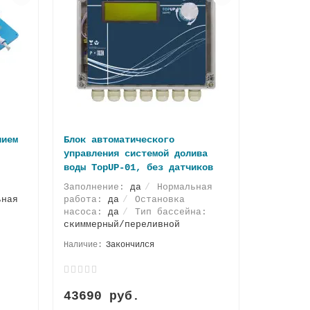
нием
Блок автоматического
управления системой долива
воды TopUP-01, без датчиков
Заполнение:
да
Нормальная
ьная
работа:
да
Остановка
насоса:
да
Тип бассейна:
скиммерный/переливной
Закончился
43690 руб.