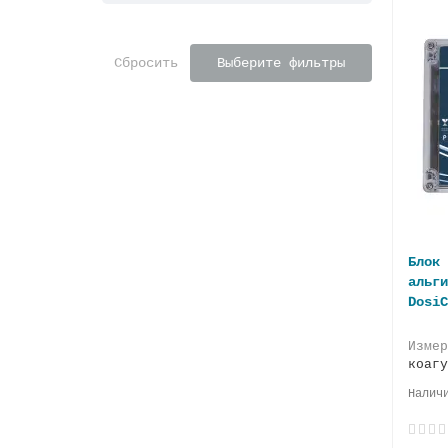
Сбросить
Выберите фильтры
Блок 
альги
DosiC
Изме
коагу