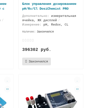
нием
Блок управления дозированием
0 с
pH/Rx/Cl DosiChemist PRO
Дополнительно:
измерительная
й
ячейка, ЖК дисплей
Измерение:
pH, Redox, CL
Закончился
396302 руб.
Закончился