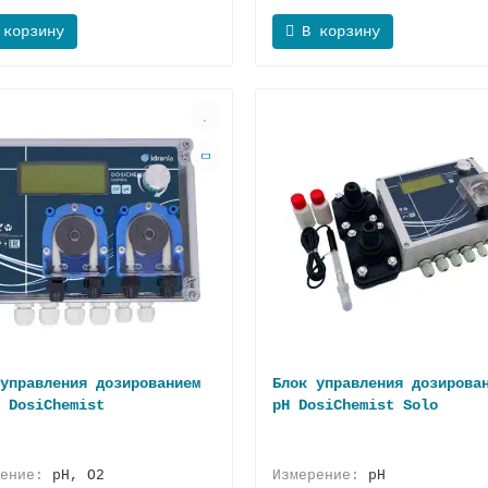
 корзину
В корзину
управления дозированием
Блок управления дозирова
 DosiChemist
pH DosiChemist Solo
рение:
pH, O2
Измерение:
pH