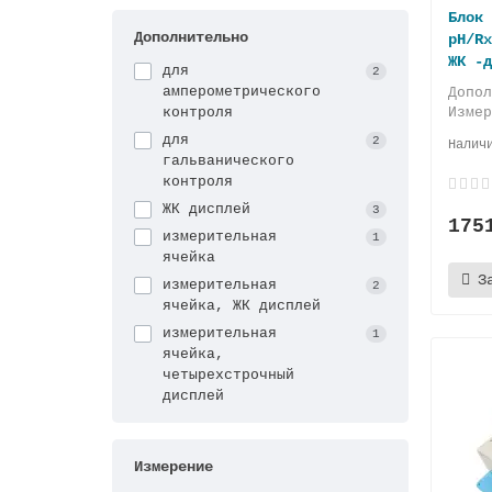
Блок 
Дополнительно
pH/Rx
ЖК -д
для
2
амперометрического
Допо
контроля
Изме
для
2
гальванического
контроля
ЖК дисплей
3
175
измерительная
1
ячейка
З
измерительная
2
ячейка, ЖК дисплей
измерительная
1
ячейка,
четырехстрочный
дисплей
Измерение