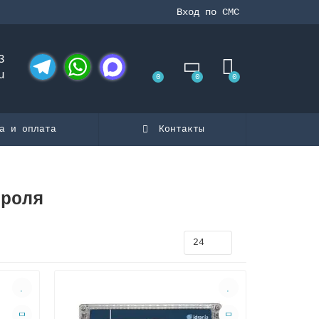
Вход по СМС
3
u
0
0
0
Telegram
WhatsApp
MAX
а и оплата
Контакты
троля