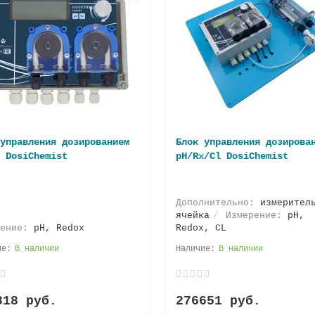
управления дозированием
Блок управления дозирова
 DosiChemist
pH/Rx/Cl DosiChemist
Дополнительно:
измерител
ячейка
Измерение:
pH,
рение:
pH, Redox
Redox, CL
В наличии
В наличии
818 руб.
276651 руб.