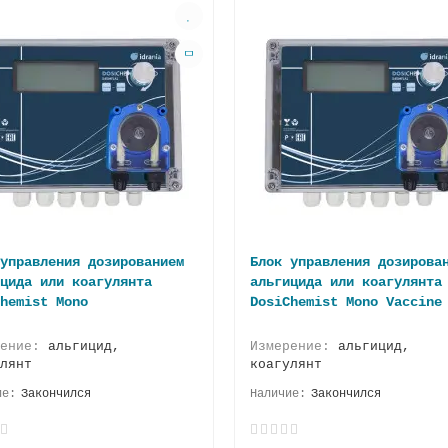
управления дозированием
Блок управления дозирова
цида или коагулянта
альгицида или коагулянта
hemist Mono
DosiChemist Mono Vaccine
рение:
альгицид,
Измерение:
альгицид,
лянт
коагулянт
Закончился
Закончился