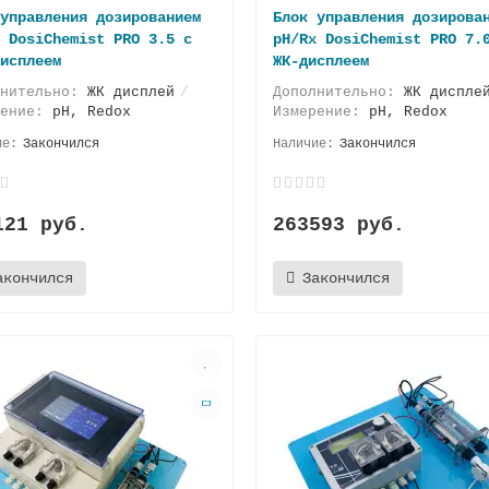
управления дозированием
Блок управления дозирова
 DosiChemist PRO 3.5 с
pH/Rx DosiChemist PRO 7.
исплеем
ЖК-дисплеем
лнительно:
ЖК дисплей
Дополнительно:
ЖК диспле
рение:
pH, Redox
Измерение:
pH, Redox
Закончился
Закончился
121 руб.
263593 руб.
акончился
Закончился