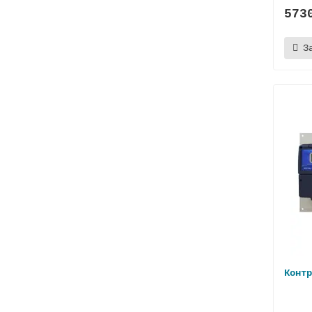
573
З
Контр