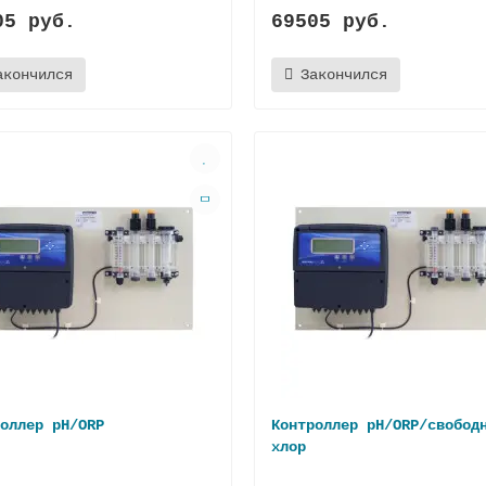
05 руб.
69505 руб.
акончился
Закончился
оллер pH/ORP
Контроллер pH/ORP/свобод
хлор