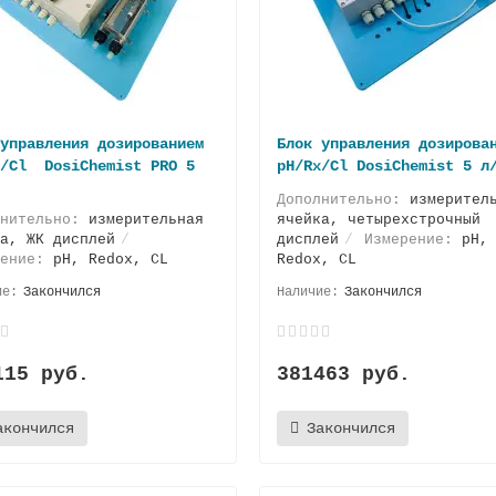
управления дозированием
Блок управления дозирова
x/Cl DosiChemist PRO 5
pH/Rx/Cl DosiChemist 5 л
Дополнительно:
измерител
лнительно:
измерительная
ячейка, четырехстрочный
а, ЖК дисплей
дисплей
Измерение:
pH,
рение:
pH, Redox, CL
Redox, CL
Закончился
Закончился
115 руб.
381463 руб.
акончился
Закончился