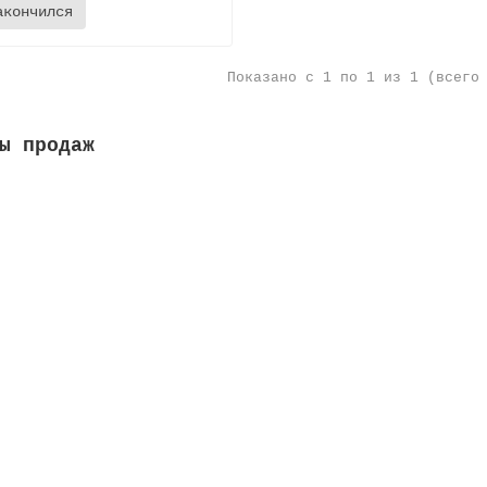
акончился
Показано с 1 по 1 из 1 (всего
ы продаж
а переливная, высота 35 мм, ширина 295 мм, цвет белый
а м:
0.05
Высота, мм:
35
Ширина, мм:
295
Длина м:
0