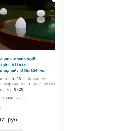
льник плавающий
ight Altair
оводной, 290х320 мм
та м:
0.35
Длина м:
Ширина м:
0.35
Время
ты, ч:
8-20
Закончился
97 руб.