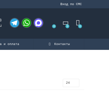
Вход по СМС
3
u
0
0
0
Telegram
WhatsApp
MAX
а и оплата
Контакты