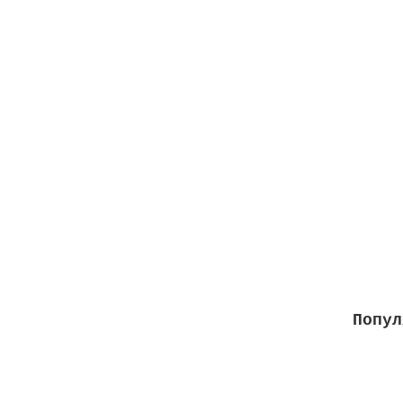
Кларит
Объем
2412
За
Попул