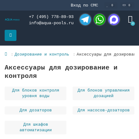
Вход по СМС
0
0
+7 (495) 778-89-93
info@aqua-pools.ru
0
Telegram
WhatsApp
MAX
Дозирование и контроль
Аксессуары для дозировани
Аксессуары для дозирование и
контроля
Для блоков контроля
Для блоков управления
уровня воды
дозацией
Для дозаторов
Для насосов-дозаторов
Для шкафов
автоматизации