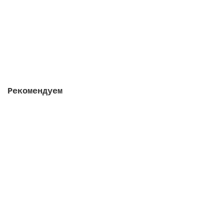
2422 руб.
Закончился
Рекомендуем
Модуль для подключения системы удаленного доступа