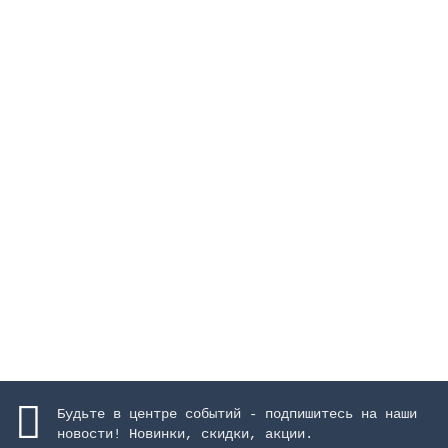
Каскад "Arched", высота 1000 м, ширина 600 мм,
AISI-316, матовое покрытие
Закончился
959187 руб.
Закончился
Будьте в центре событий - подпишитесь на наши
новости! Новинки, скидки, акции.