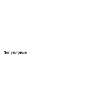
к оборудованию PRO Wi-Fi
В наличии
13176 руб.
В корзину
Популярные