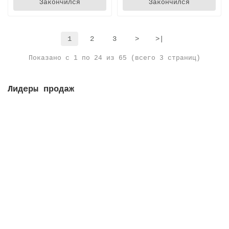
Закончился
Закончился
1
2
3
>
>|
Показано с 1 по 24 из 65 (всего 3 страниц)
Лидеры продаж
Решетка переливная, высота 35 мм, ширина 295 мм,