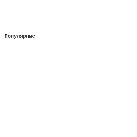
2435 руб.
Закончился
Популярные
Насос Colorado 115 м3/ч, 5.5 кВт, III, с
префильтром (плaстиковая крыльчатка)