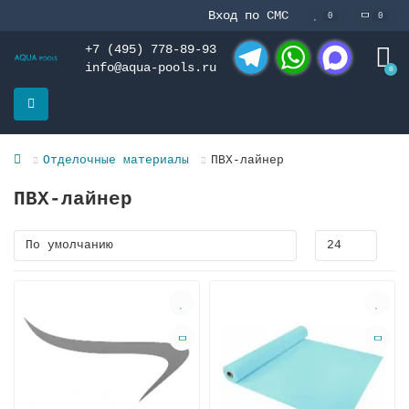
Вход по СМС
0
0
+7 (495) 778-89-93
info@aqua-pools.ru
0
Telegram
WhatsApp
MAX
Отделочные материалы
ПВХ-лайнер
ПВХ-лайнер