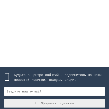
Каскад "Arched", высота 1000 м, ширина 600 мм,
AISI-316, матовое покрытие
Закончился
964067 руб.
Закончился
Будьте в центре событий - подпишитесь на наши
новости! Новинки, скидки, акции.
Оформить подписку