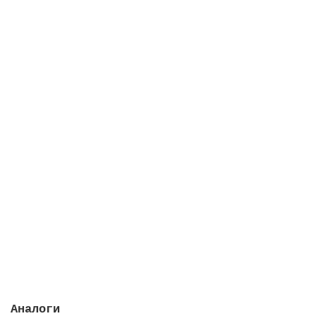
Электролизер Smart Next, производительность 21 г/ч
Закончился
348396 руб.
Закончился
Аналоги