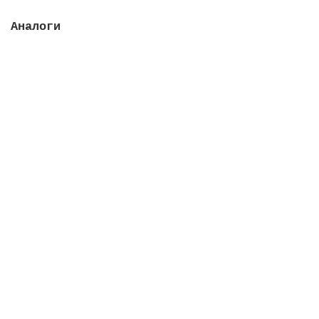
Аналоги
Лампа Lighttech, Т5 Base C, мощность 75 Вт
В наличии
6838 руб.