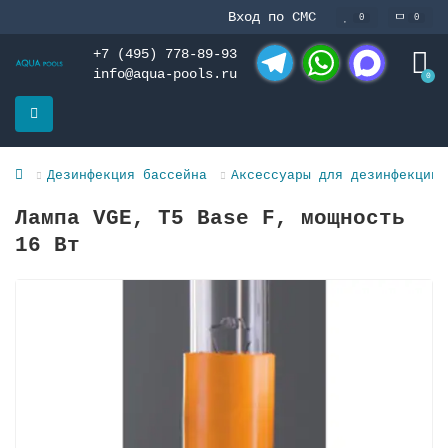
Вход по СМС
0
0
+7 (495) 778-89-93
info@aqua-pools.ru
0
Telegram
WhatsApp
MAX
Дезинфекция бассейна
Аксессуары для дезинфекции 
Лампа VGE, T5 Base F, мощность
16 Вт