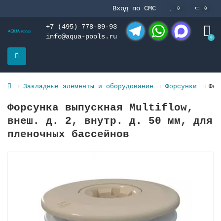
Вход по СМС
0
0
+7 (495) 778-89-93
info@aqua-pools.ru
0
Telegram
WhatsApp
MAX
Закладные элементы и оборудование
Форсунки
Фор
Форсунка выпускная Multiflow,
внеш. д. 2, внутр. д. 50 мм, для
плeночных бассeйнов