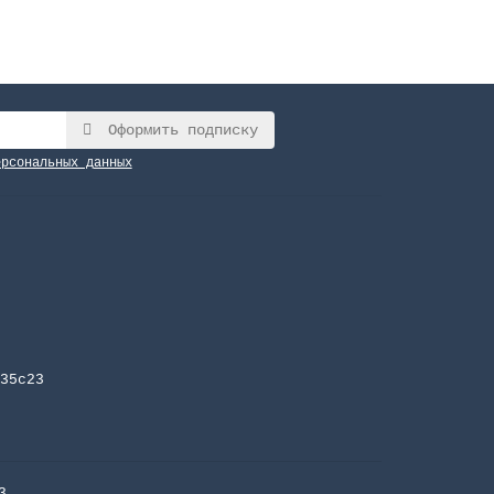
Оформить подписку
ерсональных данных
35с23
3