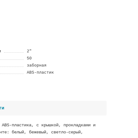
м
2"
50
заборная
ABS-пластик
ти
 ABS-пластика, с крышкой, прокладками и
нте: белый, бежевый, светло-серый,