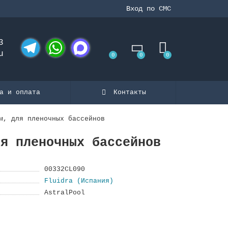
Вход по СМС
3
u
0
0
0
Telegram
WhatsApp
MAX
а и оплата
Контакты
м, для пленoчных бассейнoв
ля пленoчных бассейнoв
00332CL090
Fluidra (Испания)
AstralPool