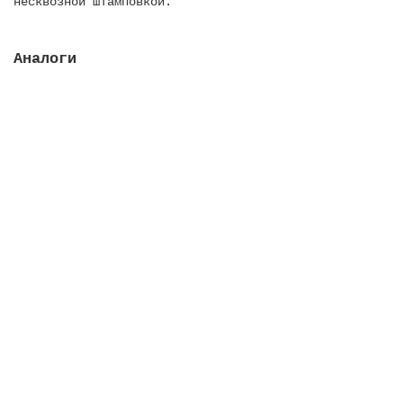
несквозной штамповкой.
Аналоги
Слив донный Norm, 245 мм, 15 м3/ч, с плоской
решеткой, для пленочных баcсейнов
Закончился