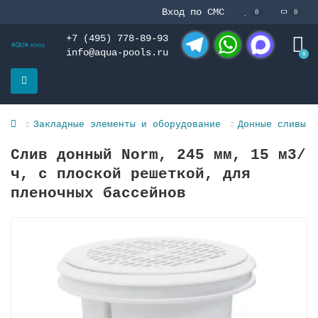
Вход по СМС
0
0
+7 (495) 778-89-93
info@aqua-pools.ru
0
Telegram
WhatsApp
MAX
Закладные элементы и оборудование
Донные сливы и
Слив донный Norm, 245 мм, 15 м3/
ч, с плоской решеткой, для
плeночных баcсейнов