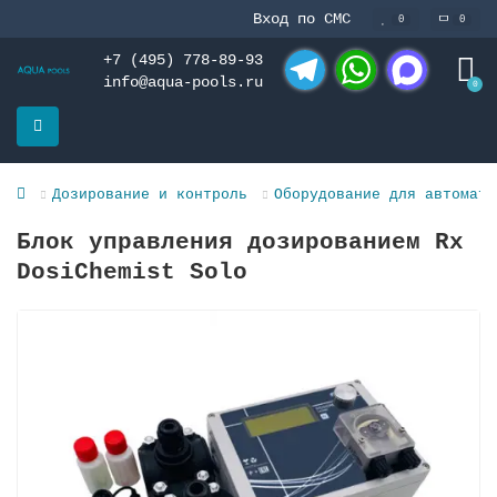
Вход по СМС
0
0
+7 (495) 778-89-93
info@aqua-pools.ru
0
Telegram
WhatsApp
MAX
Дозирование и контроль
Оборудование для автомати
Блок управления дозированием Rx
DosiChemist Solo