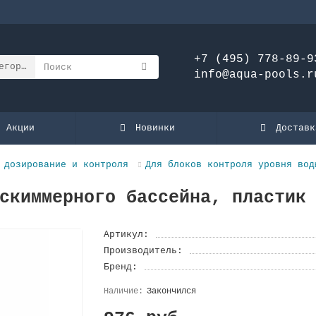
+7 (495) 778-89-9
егории
info@aqua-pools.r
Акции
Новинки
Доставк
 дозирование и контроля
Для блоков контроля уровня вод
скиммерного бассейна, пластик
Артикул:
Производитель:
Бренд:
Закончился