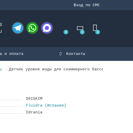
Вход по СМС
3
u
0
0
0
Telegram
WhatsApp
MAX
а и оплата
Контакты
ы
Датчик уровня воды для скиммерного бассейна, пластик
S61SKIM
Fluidra (Испания)
Idrania