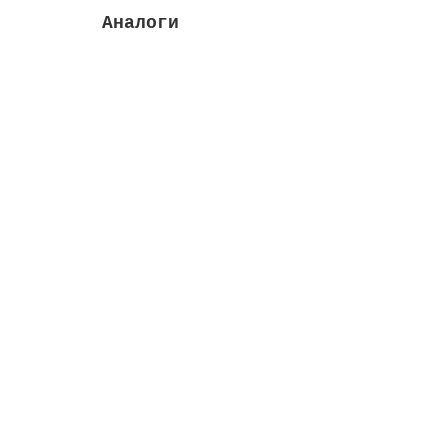
Аналоги
Комплект датчиков уровня воды для переливн
Для блоков контроля уровня воды:
"TopUP-01
Закончился