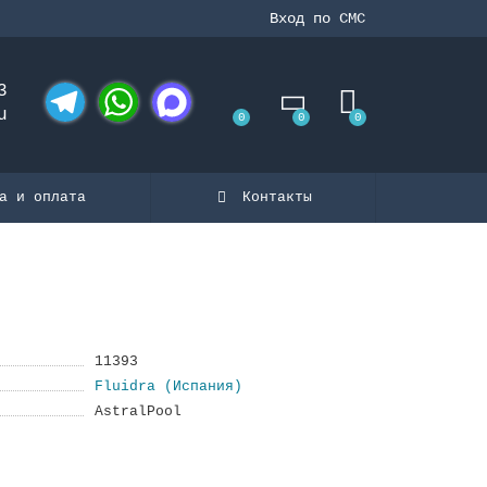
Вход по СМС
3
u
0
0
0
Telegram
WhatsApp
MAX
а и оплата
Контакты
11393
Fluidra (Испания)
AstralPool