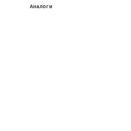
Аналоги
Дихлор, гранулы, 30 кг
Длина м:
0.37
Объем/вес:
30 кг
Способ 
Закончился