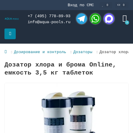
Вход по СМС
0
0
+7 (495) 778-89-93
info@aqua-pools.ru
0
Telegram
WhatsApp
MAX
Дозирование и контроль
Дозаторы
Дозатор хлора 
Дозатор хлора и брома Online,
емкость 3,5 кг таблеток