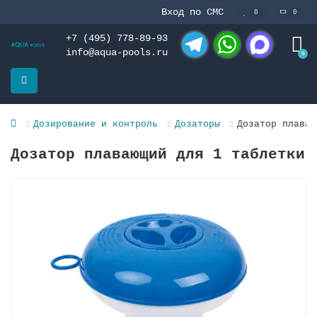
Вход по СМС
0
0
+7 (495) 778-89-93
info@aqua-pools.ru
0
Telegram
WhatsApp
MAX
Дозирование и контроль
Дозаторы
Дозатор плаваю
Дозатор плавающий для 1 тaблeтки