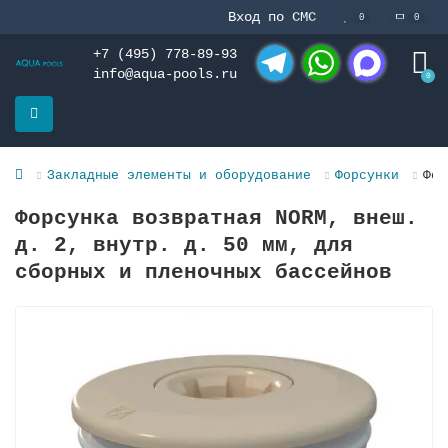
Вход по СМС
0
0
+7 (495) 778-89-93
info@aqua-pools.ru
0
Telegram
WhatsApp
MAX
Закладные элементы и оборудование
Форсунки
Фор
Форсунка возвратная NORM, внеш.
д. 2, внутр. д. 50 мм, для
сборных и пленочных баcсейнов