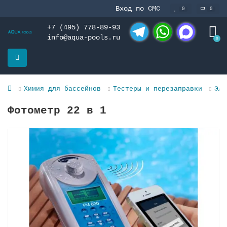
Вход по СМС
0
0
+7 (495) 778-89-93
info@aqua-pools.ru
0
Telegram
WhatsApp
MAX
Химия для бассейнов
Тестеры и перезаправки
Эле
Фотометр 22 в 1