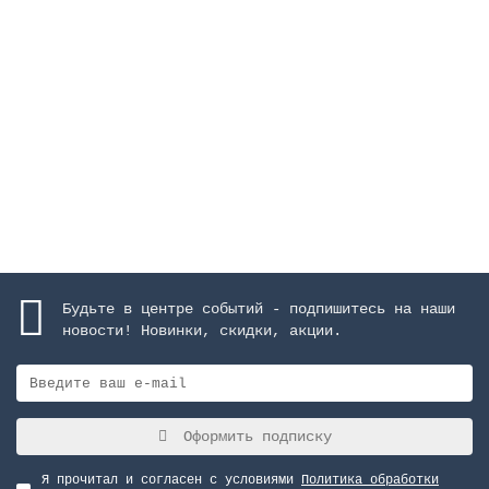
Геотекстиль Renolit Alkorplus, 1,65х50 м
Закончился
939 руб.
Закончился
Будьте в центре событий - подпишитесь на наши
новости! Новинки, скидки, акции.
Оформить подписку
Я прочитал и согласен с условиями
Политика обработки