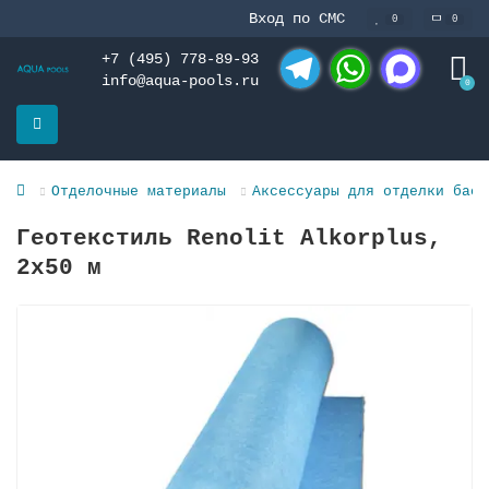
Вход по СМС
0
0
+7 (495) 778-89-93
info@aqua-pools.ru
0
Telegram
WhatsApp
MAX
Отделочные материалы
Аксессуары для отделки басс
Геотекстиль Renolit Alkorplus,
2х50 м