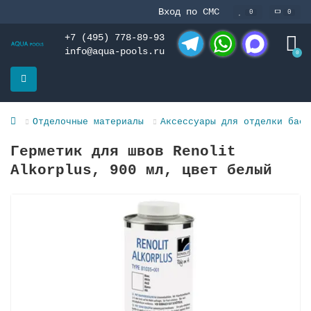
Вход по СМС
0
0
+7 (495) 778-89-93
info@aqua-pools.ru
0
Telegram
WhatsApp
MAX
Отделочные материалы
Аксессуары для отделки басс
Герметик для швов Renolit
Alkorplus, 900 мл, цвет белый