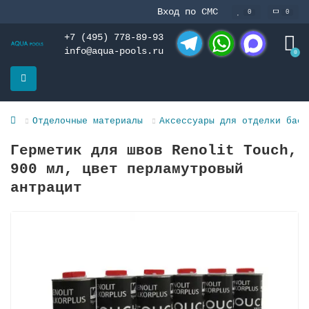
Вход по СМС
0
0
+7 (495) 778-89-93
info@aqua-pools.ru
0
Telegram
WhatsApp
MAX
Отделочные материалы
Аксессуары для отделки басс
Герметик для швов Renolit Touch,
900 мл, цвет перламутровый
антрацит