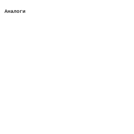
Аналоги
Клей кoнтактный Renolit Alkorglue, 5 л
Закончился
19847 руб.