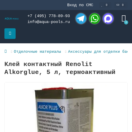
Вход по СМС
0
0
+7 (495) 778-89-93
info@aqua-pools.ru
0
Telegram
WhatsApp
MAX
Отделочные материалы
Аксессуары для отделки басс
Клей контактный Renolit
Alkorglue, 5 л, термоактивный