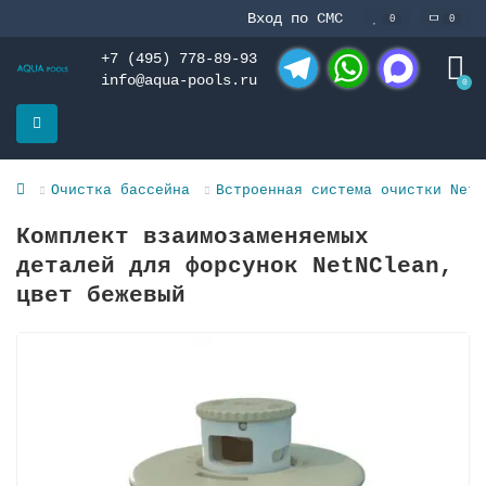
Вход по СМС
0
0
+7 (495) 778-89-93
info@aqua-pools.ru
0
Telegram
WhatsApp
MAX
Очистка бассейна
Встроенная система очистки Net'
Комплект взаимозаменяемых
деталей для форсунок NetNClean,
цвет бежевый