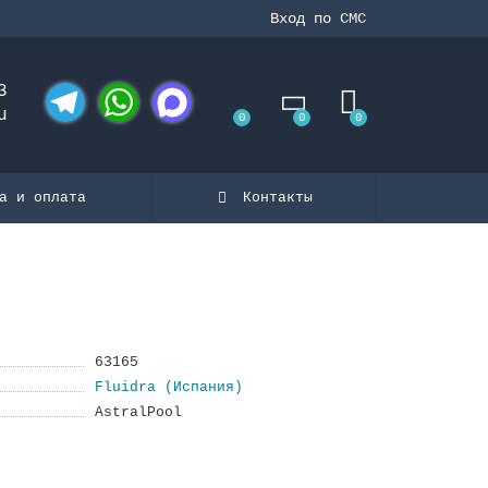
Вход по СМС
3
u
0
0
0
Telegram
WhatsApp
MAX
а и оплата
Контакты
63165
Fluidra (Испания)
AstralPool