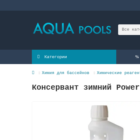
Все кат
Категории
Химия для бассейнов
Химические реаген
Консервант зимний Power