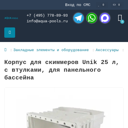
Вход по СМС
0
0
+7 (495) 778-89-93
info@aqua-pools.ru
0
Telegram
WhatsApp
MAX
Закладные элементы и оборудование
Аксессуары
Д
Корпус для скиммеров Unik 25 л,
с втулками, для панельного
бассейна