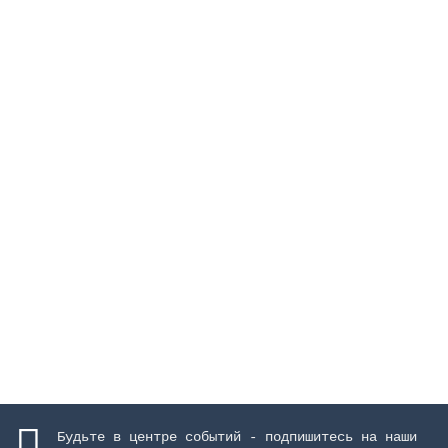
Корпус для скиммеров Unik 25 л, без втулок, для
панельного бассейна
Закончился
45353 руб.
Закончился
Будьте в центре событий - подпишитесь на наши