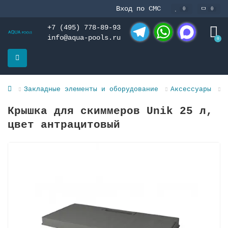
Вход по СМС
0
0
+7 (495) 778-89-93
info@aqua-pools.ru
0
Telegram
WhatsApp
MAX
Закладные элементы и оборудование
Аксессуары
Д
Крышка для скиммеров Unik 25 л,
цвет антрацитовый