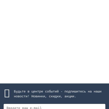
Крышка для скиммеров Unik 25 л, цвет белый
Закончился
13299 руб.
Закончился
Будьте в центре событий - подпишитесь на наши
новости! Новинки, скидки, акции.