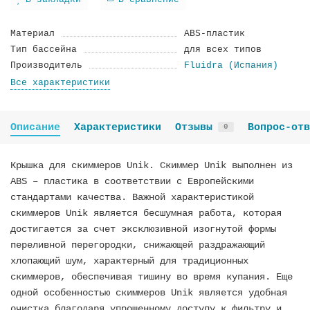
В закладки
В сравнение
Материал
ABS-пластик
Тип бассейна
для всех типов
Производитель
Fluidra (Испания)
Все характеристики
Описание
Характеристики
Отзывы
Вопрос-отв
0
Крышка для скиммеров Unik. Скиммер Unik выполнен из
ABS – пластика в соответствии с Европейскими
стандартами качества. Важной характеристикой
скиммеров Unik является бесшумная работа, которая
достигается за счет эксклюзивной изогнутой формы
переливной перегородки, снижающей раздражающий
хлопающий шум, характерный для традиционных
скиммеров, обеспечивая тишину во время купания. Еще
одной особенностью скиммеров Unik является удобная
очистка благодаря упрощенному доступу к фильтру и