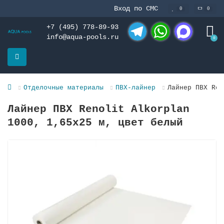
Вход по СМС
0
0
+7 (495) 778-89-93
info@aqua-pools.ru
0
Telegram
WhatsApp
MAX
Отделочные материалы
ПВХ-лайнер
Лайнер ПВХ Ren
Лайнер ПВХ Renolit Alkorplan
1000, 1,65х25 м, цвет белый