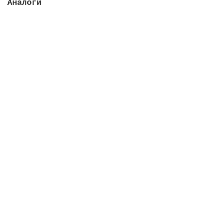
Аналоги
Лайнер ПВХ Renolit Alkorplan Xtreme, 1,65х25 м,
цвет песочный
Закончился
4363 руб.