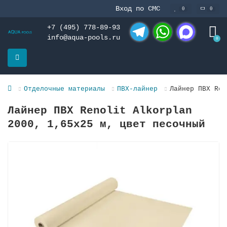
Вход по СМС
0
0
+7 (495) 778-89-93
info@aqua-pools.ru
0
Telegram
WhatsApp
MAX
Отделочные материалы
ПВХ-лайнер
Лайнер ПВХ Ren
Лайнер ПВХ Renolit Alkorplan
2000, 1,65х25 м, цвет песочный