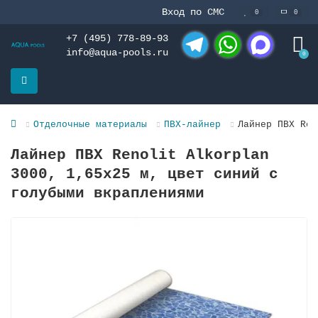
Вход по СМС
0
0
+7 (495) 778-89-93
info@aqua-pools.ru
0
Telegram
WhatsApp
MAX
Отделочные материалы
ПВХ-лайнер
Лайнер ПВХ Ren
Лайнер ПВХ Renolit Alkorplan
3000, 1,65х25 м, цвет синий с
голубыми вкраплениями