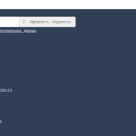
Оформить подписку
ерсональных данных
35с23
3