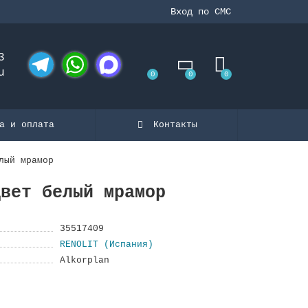
Вход по СМС
3
u
0
0
0
Telegram
WhatsApp
MAX
а и оплата
Контакты
лый мрамор
цвет белый мрамор
35517409
RENOLIT (Испания)
Alkorplan