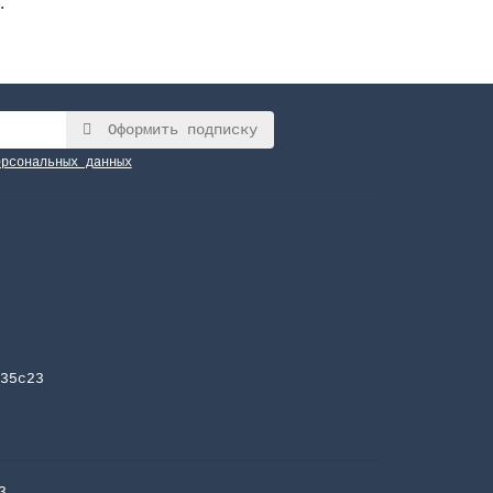
.
Оформить подписку
ерсональных данных
35с23
3