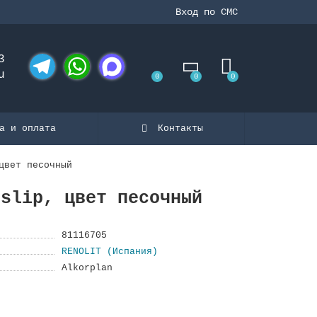
Вход по СМС
3
u
0
0
0
Telegram
WhatsApp
MAX
а и оплата
Контакты
цвет песочный
-slip, цвет песочный
81116705
RENOLIT (Испания)
Alkorplan