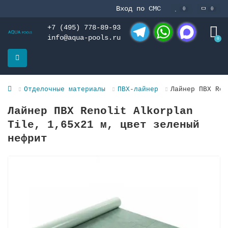
Вход по СМС
0
0
+7 (495) 778-89-93
info@aqua-pools.ru
0
Telegram
WhatsApp
MAX
Отделочные материалы
ПВХ-лайнер
Лайнер ПВХ Ren
Лайнер ПВХ Renolit Alkorplan
Tile, 1,65х21 м, цвет зеленый
нефрит