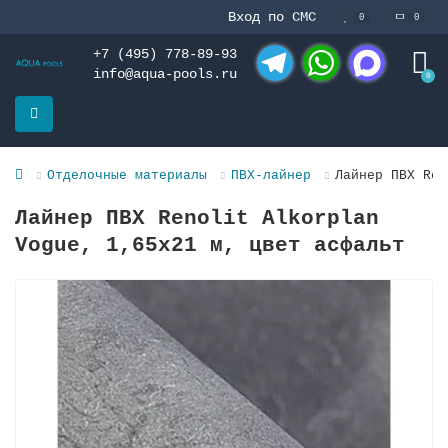
Вход по СМС
0
0
+7 (495) 778-89-93
info@aqua-pools.ru
0
Telegram
WhatsApp
MAX
Отделочные материалы
ПВХ-лайнер
Лайнер ПВХ Ren
Лайнер ПВХ Renolit Alkorplan
Vogue, 1,65х21 м, цвет асфальт