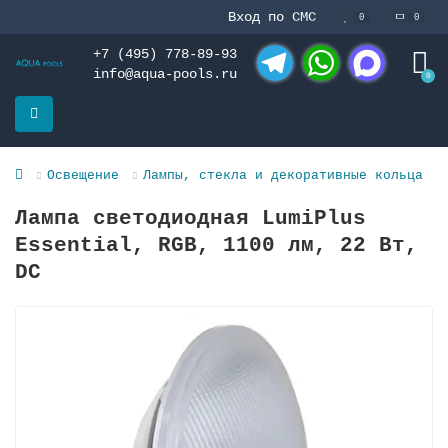
Вход по СМС
0
0
+7 (495) 778-89-93
info@aqua-pools.ru
0
Telegram
WhatsApp
MAX
Освещение
Лампы, стекла и декоративные кольца
Лампа светодиодная LumiPlus
Essential, RGB, 1100 лм, 22 Вт,
DC