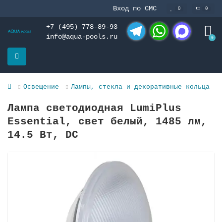
Вход по СМС
0
0
+7 (495) 778-89-93
info@aqua-pools.ru
0
Telegram
WhatsApp
MAX
Освещение
Лампы, стекла и декоративные кольца
Лампа светодиодная LumiPlus
Essential, свет белый, 1485 лм,
14.5 Вт, DC