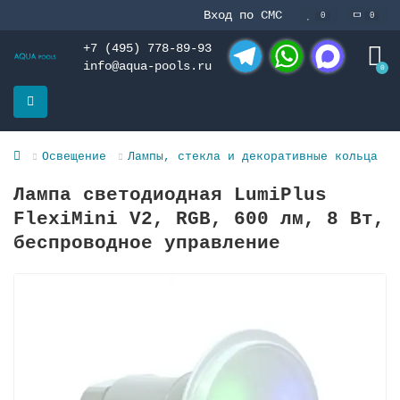
Вход по СМС
0
0
+7 (495) 778-89-93
info@aqua-pools.ru
0
Telegram
WhatsApp
MAX
Освещение
Лампы, стекла и декоративные кольца
Лампа светодиодная LumiPlus
FlexiMini V2, RGB, 600 лм, 8 Вт,
беспроводное управление