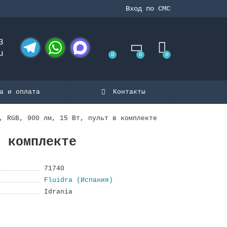
Вход по СМС
3
u
0
0
0
Telegram
WhatsApp
MAX
а и оплата
Контакты
, RGB, 900 лм, 15 Вт, пульт в комплекте
в комплекте
71740
Fluidra (Испания)
Idrania