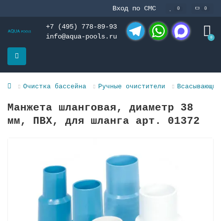
Вход по СМС
0
0
+7 (495) 778-89-93
info@aqua-pools.ru
0
Telegram
WhatsApp
MAX
Очистка бассейна
Ручные очистители
Всасывающие
Манжета шланговая, диаметр 38
мм, ПВХ, для шланга арт. 01372