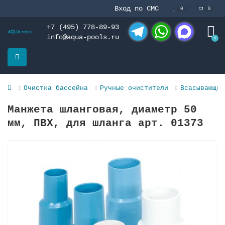
Вход по СМС
0
0
+7 (495) 778-89-93
info@aqua-pools.ru
0
Telegram
WhatsApp
MAX
Очистка бассейна
Ручные очистители
Всасывающие
Манжета шланговая, диаметр 50
мм, ПВХ, для шланга арт. 01373